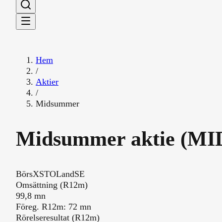
Hem
/
Aktier
/
Midsummer
Midsummer
aktie (
MI
Börs
XSTO
Land
SE
Översikt
Omsättning (R12m)
99,8 mn
Föreg. R12m: 72 mn
Rörelseresultat (R12m)