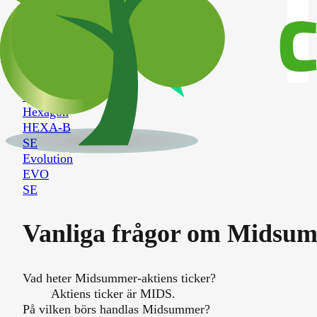
SE
Ericsson B
ERIC-B
SE
Nokia
NOKIA-SEK
SE
Hexagon
HEXA-B
SE
Evolution
EVO
SE
Vanliga frågor om
Midsum
Vad heter Midsummer-aktiens ticker?
Aktiens ticker är MIDS.
På vilken börs handlas Midsummer?