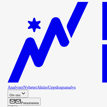
Analyser
Nyheter
Aktier
Uppdragsanalys
Om oss
Prenumerera