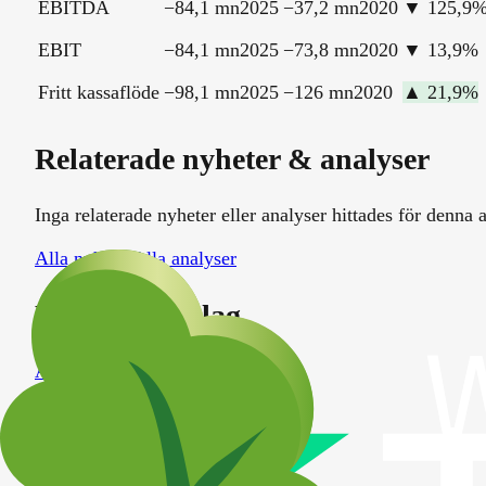
EBITDA
−84,1 mn
2025
−37,2 mn
2020
▼
125,9
EBIT
−84,1 mn
2025
−73,8 mn
2020
▼
13,9
%
Fritt kassaflöde
−98,1 mn
2025
−126 mn
2020
▲
21,9
%
Relaterade nyheter & analyser
Inga relaterade nyheter eller analyser hittades för denna a
Alla nyheter
Alla analyser
Liknande bolag
Assa Abloy
ASSA-B
SE
Ericsson A
ERIC-A