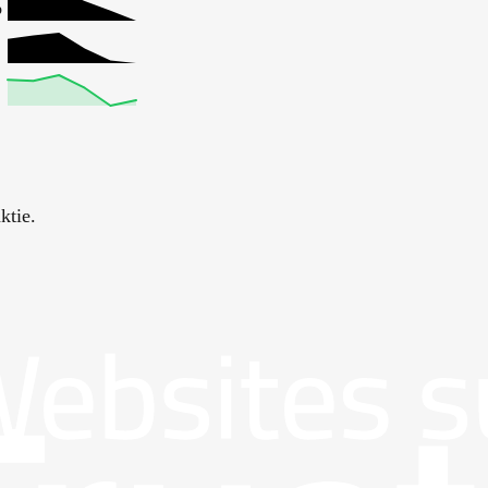
%
ktie.