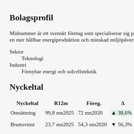
Bolagsprofil
Midsummer är ett svenskt företag som specialiserar sig p
en mer hållbar energiproduktion och minskad miljöpåver
Sektor
Teknologi
Industri
Förnybar energi och solcellsteknik
Nyckeltal
Nyckeltal
R12m
Föreg.
Δ
Omsättning
99,8 mn
2025
72 mn
2020
▲
38,6
%
Bruttovinst
23,7 mn
2025
54,3 mn
2020
▼
56,3
%