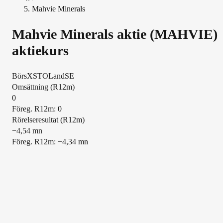
Mahvie Minerals
Mahvie Minerals
aktie (
MAHVIE
)
aktiekurs
Börs
XSTO
Land
SE
Översikt
Omsättning (R12m)
0
Föreg. R12m: 0
Rörelseresultat (R12m)
−4,54 mn
Föreg. R12m: −4,34 mn