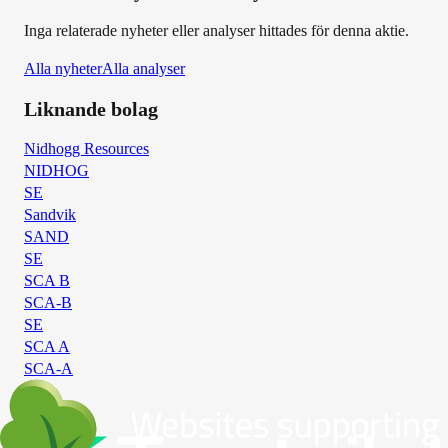
Inga relaterade nyheter eller analyser hittades för denna aktie.
Alla nyheter
Alla analyser
Liknande bolag
Nidhogg Resources
NIDHOG
SE
Sandvik
SAND
SE
SCA B
SCA-B
SE
SCA A
SCA-A
SE
Skanska
SKA-B