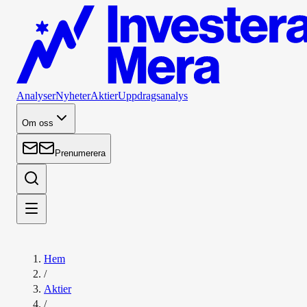
Analyser
Nyheter
Aktier
Uppdragsanalys
Om oss
Prenumerera
Hem
/
Aktier
/