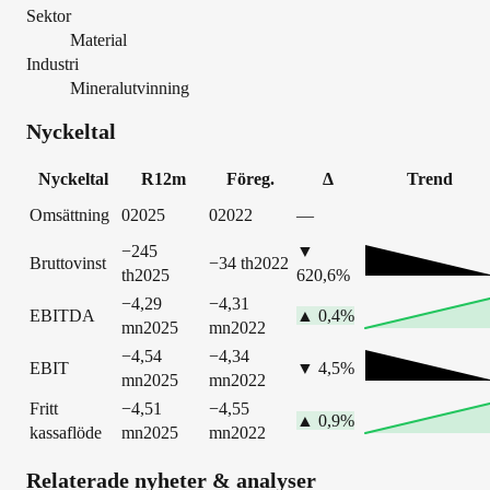
Sektor
Material
Industri
Mineralutvinning
Nyckeltal
Nyckeltal
R12m
Föreg.
Δ
Trend
Omsättning
0
2025
0
2022
—
−245
▼
Bruttovinst
−34 th
2022
th
2025
620,6
%
−4,29
−4,31
EBITDA
▲
0,4
%
mn
2025
mn
2022
−4,54
−4,34
EBIT
▼
4,5
%
mn
2025
mn
2022
Fritt
−4,51
−4,55
▲
0,9
%
kassaflöde
mn
2025
mn
2022
Relaterade nyheter & analyser