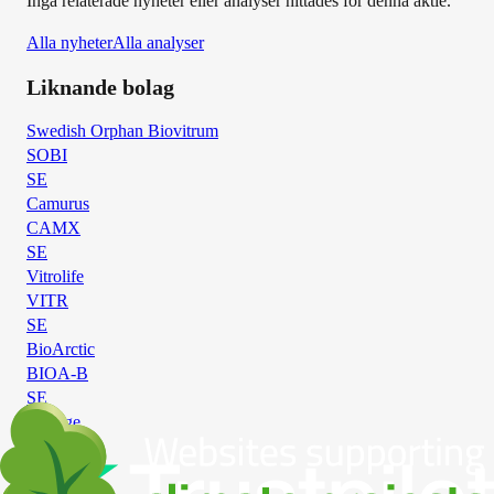
Inga relaterade nyheter eller analyser hittades för denna aktie.
Alla nyheter
Alla analyser
Liknande bolag
Swedish Orphan Biovitrum
SOBI
SE
Camurus
CAMX
SE
Vitrolife
VITR
SE
BioArctic
BIOA-B
SE
Biotage
BIOT
SE