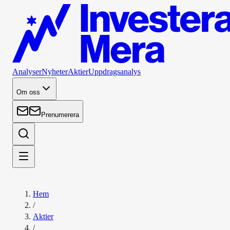
Analyser
Nyheter
Aktier
Uppdragsanalys
Om oss
Prenumerera
Hem
/
Aktier
/