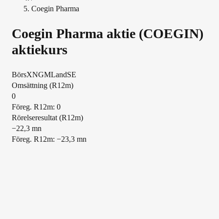
Coegin Pharma
Coegin Pharma
aktie (
COEGIN
)
aktiekurs
Börs
XNGM
Land
SE
Översikt
Omsättning (R12m)
0
Föreg. R12m: 0
Rörelseresultat (R12m)
−22,3 mn
Föreg. R12m: −23,3 mn