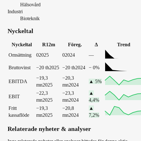
Hälsovård
Industri
Bioteknik
Nyckeltal
Nyckeltal
R12m
Föreg.
Δ
Trend
Omsättning
0
2025
0
2024
—
Bruttovinst
−20 th
2025
−20 th
2024
−
0
%
−19,3
−20,3
EBITDA
▲
5
%
mn
2025
mn
2024
−22,3
−23,3
▲
EBIT
mn
2025
mn
2024
4,4
%
Fritt
−19,3
−20,8
▲
kassaflöde
mn
2025
mn
2024
7,2
%
Relaterade nyheter & analyser