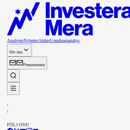
Analyser
Nyheter
Aktier
Uppdragsanalys
Om oss
Prenumerera
/
/
FÖLJ OSS!