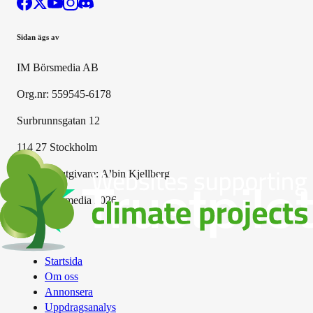
Sidan ägs av
IM Börsmedia AB
Org.nr: 559545-6178
Surbrunnsgatan 12
114 27 Stockholm
Ansvarig utgivare:
Albin Kjellberg
© IM Börsmedia
2026
Om oss
Startsida
Om oss
Annonsera
Uppdragsanalys