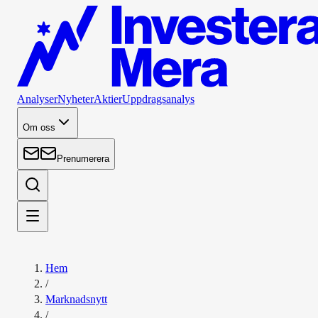
Analyser
Nyheter
Aktier
Uppdragsanalys
Om oss
Prenumerera
Hem
/
Marknadsnytt
/