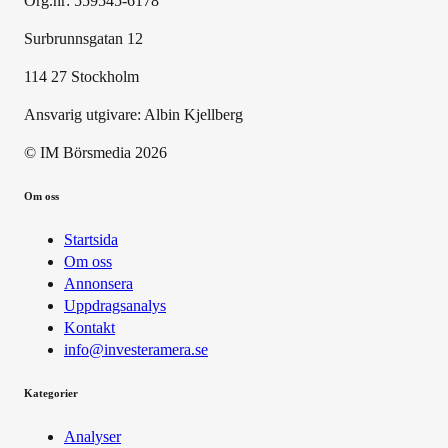
Org.nr: 559545-6178
Surbrunnsgatan 12
114 27 Stockholm
Ansvarig utgivare:
Albin Kjellberg
© IM Börsmedia
2026
Om oss
Startsida
Om oss
Annonsera
Uppdragsanalys
Kontakt
info@investeramera.se
Kategorier
Analyser