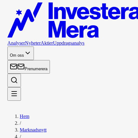
Analyser
Nyheter
Aktier
Uppdragsanalys
Om oss
Prenumerera
Hem
/
Marknadsnytt
/