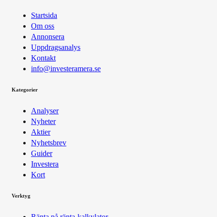
Startsida
Om oss
Annonsera
Uppdragsanalys
Kontakt
info@investeramera.se
Kategorier
Analyser
Nyheter
Aktier
Nyhetsbrev
Guider
Investera
Kort
Verktyg
Ränta på ränta-kalkylator