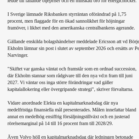
ledde till fallande oljepriser och en minskad oro för energichocker.
I Sverige lämnade Riksbanken styrräntan oförändrad på 1,75
procent, men flaggade för en ökad sannolikhet för höjningar
framöver, i likhet med den amerikanska centralbankens agerande.
Gällande enskilda bolagshändelser meddelade Ericsson att vd Börj
Ekholm lämnar sin post i slutet av september 2026 och ersätts av P
Narvinger.
"Skiftet var ganska väntat och framstår som en ordnad succession,
där Ekholm stannar som rådgivare till den nya vd:n fram till juni
2027. Vi väntar oss inga större förändringar vad gäller
kapitalallokering eller övergripande strategi", skriver förvaltarna.
Vidare anordnade Elekta en kapitalmarknadsdag där nya
medelfristiga finansiella mål presenterades. Målen innefattar bland
annat en medelhög ensiffrig försäljningstillväxt och en justerad
rörelsemarginal på 14 till 16 procent fram till 2028/29.
Även Volvo höll en kapitalmarknadsdag där ledningen betonade