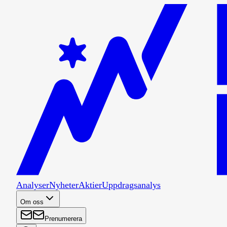
Analyser
Nyheter
Aktier
Uppdragsanalys
Om oss
Prenumerera