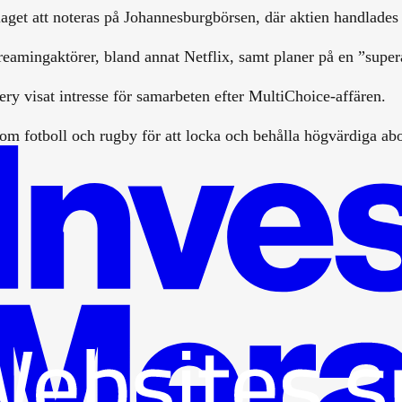
aget att noteras på Johannesburgbörsen, där aktien handlades
mingaktörer, bland annat Netflix, samt planer på en ”supera
y visat intresse för samarbeten efter MultiChoice-affären.
m fotboll och rugby för att locka och behålla högvärdiga ab