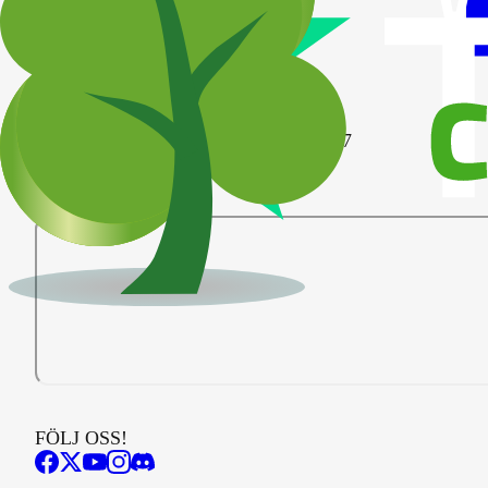
Finwire / InvesteraMera
Publicerad
onsdag 3 juni 2026 kl. 14:47
Lyssna
FÖLJ OSS!