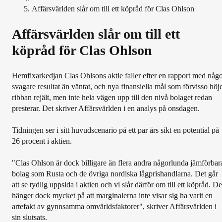
Affärsvärlden slår om till ett köpråd för Clas Ohlson
Affärsvärlden slår om till ett
köpråd för Clas Ohlson
Hemfixarkedjan Clas Ohlsons aktie faller efter en rapport med någo
svagare resultat än väntat, och nya finansiella mål som förvisso höj
ribban rejält, men inte hela vägen upp till den nivå bolaget redan
presterar. Det skriver Affärsvärlden i en analys på onsdagen.
Tidningen ser i sitt huvudscenario på ett par års sikt en potential på
26 procent i aktien.
"Clas Ohlson är dock billigare än flera andra någorlunda jämförbar
bolag som Rusta och de övriga nordiska lågprishandlarna. Det går
att se tydlig uppsida i aktien och vi slår därför om till ett köpråd. De
hänger dock mycket på att marginalerna inte visar sig ha varit en
artefakt av gynnsamma omvärldsfaktorer", skriver Affärsvärlden i
sin slutsats.