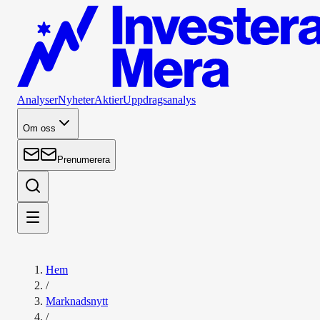
Analyser
Nyheter
Aktier
Uppdragsanalys
Om oss
Prenumerera
Hem
/
Marknadsnytt
/