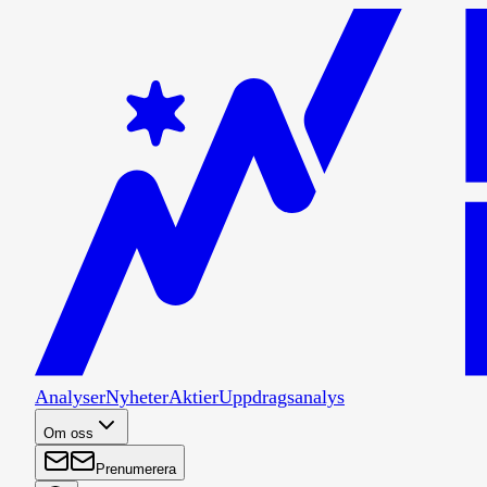
Analyser
Nyheter
Aktier
Uppdragsanalys
Om oss
Prenumerera