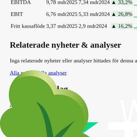
EBITDA
9,78 mdr
2025
7,34 mdr
2024
▲
33,2
%
EBIT
6,76 mdr
2025
5,33 mdr
2024
▲
26,8
%
Fritt kassaflöde
3,37 mdr
2025
2,9 mdr
2024
▲
16,2
%
Relaterade nyheter & analyser
Inga relaterade nyheter eller analyser hittades för denna a
Alla nyheter
Alla analyser
Liknande bolag
ABB
ABB
SE
Atlas Copco A
ATCO-A