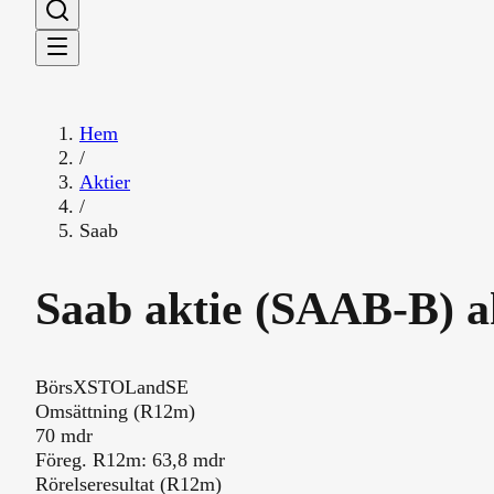
Hem
/
Aktier
/
Saab
Saab
aktie (
SAAB-B
) 
Börs
XSTO
Land
SE
Översikt
Omsättning (R12m)
70 mdr
Föreg. R12m: 63,8 mdr
Rörelseresultat (R12m)