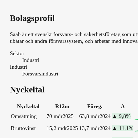
Bolagsprofil
Saab är ett svenskt försvars- och säkerhetsföretag som ut
ubåtar och andra försvarssystem, och arbetar med innov
Sektor
Industri
Industri
Försvarsindustri
Nyckeltal
Nyckeltal
R12m
Föreg.
Δ
Omsättning
70 mdr
2025
63,8 mdr
2024
▲
9,8
%
Bruttovinst
15,2 mdr
2025
13,7 mdr
2024
▲
11,1
%