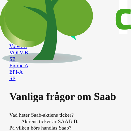
SE
Atlas Copco B
ATCO-B
SE
Volvo A
VOLV-A
SE
Volvo B
VOLV-B
SE
Epiroc A
EPI-A
SE
Vanliga frågor om
Saab
Vad heter Saab-aktiens ticker?
Aktiens ticker är SAAB-B.
På vilken börs handlas Saab?