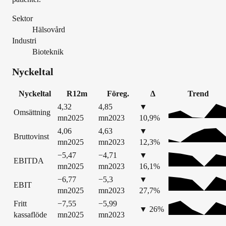
Sektor
Hälsovård
Industri
Bioteknik
Nyckeltal
Nyckeltal
R12m
Föreg.
Δ
Trend
4,32
4,85
▼
Omsättning
mn
2025
mn
2023
10,9
%
4,06
4,63
▼
Bruttovinst
mn
2025
mn
2023
12,3
%
−5,47
−4,71
▼
EBITDA
mn
2025
mn
2023
16,1
%
−6,77
−5,3
▼
EBIT
mn
2025
mn
2023
27,7
%
Fritt
−7,55
−5,99
▼
26
%
kassaflöde
mn
2025
mn
2023