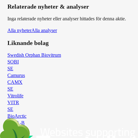
Relaterade nyheter & analyser
Inga relaterade nyheter eller analyser hittades för denna aktie.
Alla nyheter
Alla analyser
Liknande bolag
Swedish Orphan Biovitrum
SOBI
SE
Camurus
CAMX
SE
Vitrolife
VITR
SE
BioArctic
BIOA-B
SE
Biotage