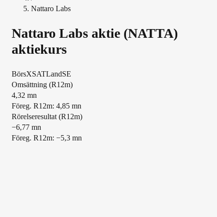
Nattaro Labs
Nattaro Labs
aktie (
NATTA
)
aktiekurs
Börs
XSAT
Land
SE
Översikt
Omsättning (R12m)
4,32 mn
Föreg. R12m: 4,85 mn
Rörelseresultat (R12m)
−6,77 mn
Föreg. R12m: −5,3 mn