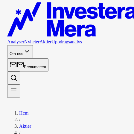
Analyser
Nyheter
Aktier
Uppdragsanalys
Om oss
Prenumerera
Hem
/
Aktier
/