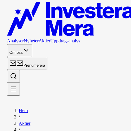
Analyser
Nyheter
Aktier
Uppdragsanalys
Om oss
Prenumerera
Hem
/
Aktier
/