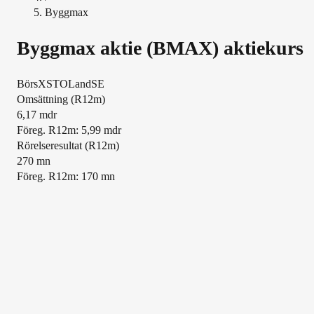
Byggmax
Byggmax
aktie (
BMAX
) aktiekurs
Börs
XSTO
Land
SE
Översikt
Omsättning (R12m)
6,17 mdr
Föreg. R12m: 5,99 mdr
Rörelseresultat (R12m)
270 mn
Föreg. R12m: 170 mn