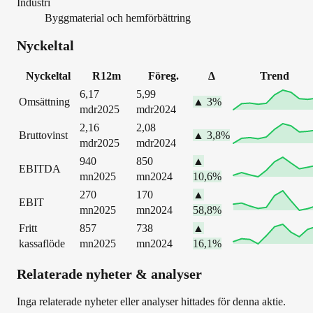
Industri
Byggmaterial och hemförbättring
Nyckeltal
Nyckeltal
R12m
Föreg.
Δ
Trend
6,17
5,99
Omsättning
▲
3
%
mdr
2025
mdr
2024
2,16
2,08
Bruttovinst
▲
3,8
%
mdr
2025
mdr
2024
940
850
▲
EBITDA
mn
2025
mn
2024
10,6
%
270
170
▲
EBIT
mn
2025
mn
2024
58,8
%
Fritt
857
738
▲
kassaflöde
mn
2025
mn
2024
16,1
%
Relaterade nyheter & analyser
Inga relaterade nyheter eller analyser hittades för denna aktie.