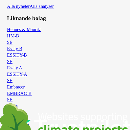
Alla nyheter
Alla analyser
Liknande bolag
Hennes & Mauritz
HM-B
SE
Essity B
ESSITY-B
SE
Essity A
ESSITY-A
SE
Embracer
EMBRAC-B
SE
Thule
THULE
SE
Electrolux A