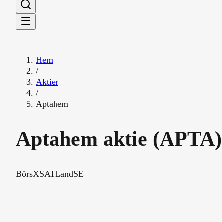
Hem
/
Aktier
/
Aptahem
Aptahem
aktie (
APTA
Börs
XSAT
Land
SE