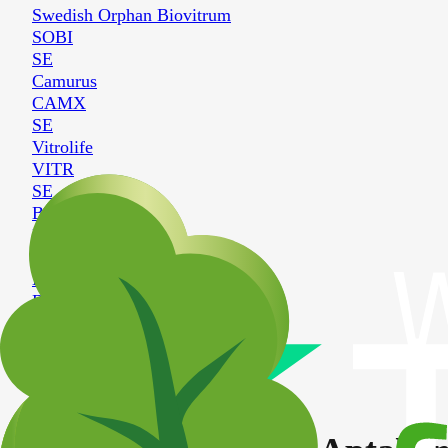
Swedish Orphan Biovitrum
SOBI
SE
Camurus
CAMX
SE
Vitrolife
VITR
SE
BioArctic
BIOA-B
SE
Biotage
BIOT
SE
BioGaia
BIOG-B
SE