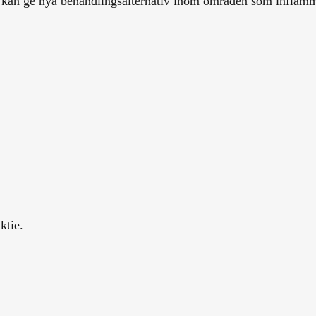
ket kan ge nya behandlingsalternativ inom områden som inflam
ktie.