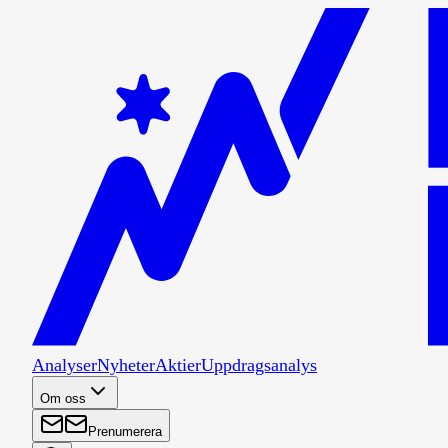
Analyser
Nyheter
Aktier
Uppdragsanalys
Om oss
Prenumerera