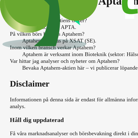
Vanliga frågor om
Aptahe
Vad heter Aptahem-aktiens ticker?
Aktiens ticker är APTA.
På vilken börs handlas Aptahem?
Aptahem handlas på XSAT (SE).
Inom vilken bransch verkar Aptahem?
Aptahem är verksamt inom Bioteknik (sektor: Häls
Var hittar jag analyser och nyheter om Aptahem?
Bevaka Aptahem-aktien här – vi publicerar löpande
Disclaimer
Informationen på denna sida är endast för allmänna infor
analys.
Håll dig uppdaterad
Få våra marknadsanalyser och börsbevakning direkt i din 