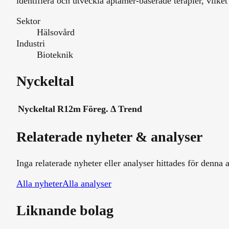
identifiera och utveckla aptamer-baserade terapier, vil
Sektor
Hälsovård
Industri
Bioteknik
Nyckeltal
Nyckeltal
R12m
Föreg.
Δ
Trend
Relaterade nyheter & analyser
Inga relaterade nyheter eller analyser hittades för denna a
Alla nyheter
Alla analyser
Liknande bolag